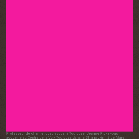
Professeur de chant et coach vocal à Toulouse, Jeanne Ripka vous
accueille au Centre de la Voix Toulouse dans le 31, à proximité de Muret,