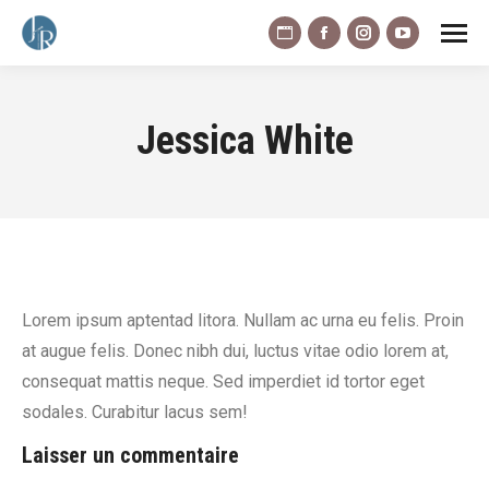
La
La
La
La
page
page
page
page
Site
Facebook
Instagram
YouTube
Jessica White
Web
s'ouvre
s'ouvre
s'ouvre
s'ouvre
dans
dans
dans
dans
une
une
une
une
nouvelle
nouvelle
nouvelle
nouvelle
fenêtre
fenêtre
fenêtre
fenêtre
Lorem ipsum aptentad litora. Nullam ac urna eu felis. Proin
at augue felis. Donec nibh dui, luctus vitae odio lorem at,
consequat mattis neque. Sed imperdiet id tortor eget
sodales. Curabitur lacus sem!
Laisser un commentaire